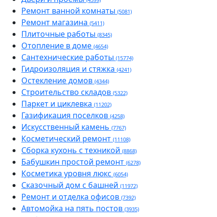
Ремонт ванной комнаты
(5081)
Ремонт магазина
(5411)
Плиточные работы
(8345)
Отопление в доме
(4654)
Сантехнические работы
(15774)
Гидроизоляция и стяжка
(4241)
Остекление домов
(4344)
Строительство складов
(5322)
Паркет и циклевка
(11202)
Газификация поселков
(4258)
Искусственный камень
(7767)
Косметический ремонт
(11108)
Сборка кухонь с техникой
(8868)
Бабушкин простой ремонт
(6278)
Косметика уровня люкс
(6054)
Сказочный дом с башней
(11972)
Ремонт и отделка офисов
(7392)
Автомойка на пять постов
(3935)