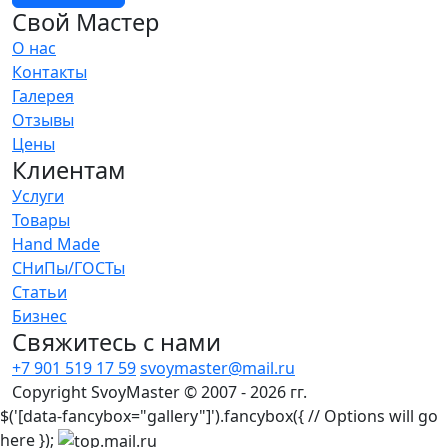
Свой Мастер
О нас
Контакты
Галерея
Отзывы
Цены
Клиентам
Услуги
Товары
Hand Made
СНиПы/ГОСТы
Статьи
Бизнес
Свяжитесь с нами
+7 901 519 17 59
svoymaster@mail.ru
Copyright SvoyMaster © 2007 - 2026 гг.
$('[data-fancybox="gallery"]').fancybox({ // Options will go
here });