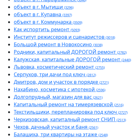
объект в г. Мытищи
(3296)
объект в г. Купавна
(3397)
объект в г. Коммунарка
(3509)
Как испортить ремонт
(5093)
Институт режиссеров и сценаристов
(3018)
Большой ремонт в Новокосино
(3038)
Родники, капитальный ДОРОГОЙ ремонт
(2782)
Калужская, капитальные ДОРОГОЙ ремонт
(2440)
Львовка, косметический ремонт
(2755)
Серпухов, три дачи под ключ
(2812)
Дмитров, дом и участок в порядке
(2721)
Нахабино, косметика с ипотекой
(2596)
Долгопрудный, магазин для вас
(2621)
Капитальный ремонт на тимерязевской
(2516)
Текстильщики, перепланировка под ключ
(2727)
Черкизовская, капиталный ремонт СНИП
(2513)
Чехов, дачный участок и баня
(2561)
Балашиха, три квартиры на этаже
(2548)