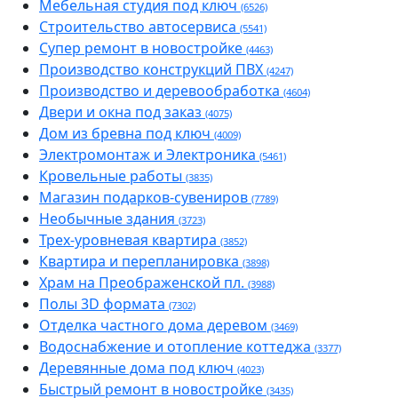
Мебельная студия под ключ
(6526)
Строительство автосервиса
(5541)
Супер ремонт в новостройке
(4463)
Производство конструкций ПВХ
(4247)
Производство и деревообработка
(4604)
Двери и окна под заказ
(4075)
Дом из бревна под ключ
(4009)
Электромонтаж и Электроника
(5461)
Кровельные работы
(3835)
Магазин подарков-сувениров
(7789)
Необычные здания
(3723)
Трех-уровневая квартира
(3852)
Квартира и перепланировка
(3898)
Храм на Преображенской пл.
(3988)
Полы 3D формата
(7302)
Отделка частного дома деревом
(3469)
Водоснабжение и отопление коттеджа
(3377)
Деревянные дома под ключ
(4023)
Быстрый ремонт в новостройке
(3435)