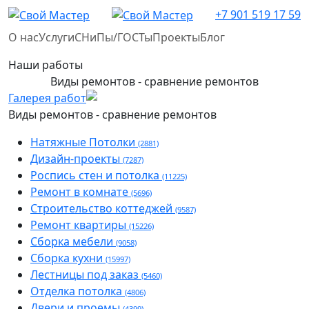
+7 901 519 17 59
О нас
Услуги
СНиПы/ГОСТы
Проекты
Блог
Наши работы
Виды ремонтов - сравнение ремонтов
Галерея работ
Виды ремонтов - сравнение ремонтов
Натяжные Потолки
(2881)
Дизайн-проекты
(7287)
Роспись стен и потолка
(11225)
Ремонт в комнате
(5696)
Строительство коттеджей
(9587)
Ремонт квартиры
(15226)
Сборка мебели
(9058)
Сборка кухни
(15997)
Лестницы под заказ
(5460)
Отделка потолка
(4806)
Двери и проемы
(4399)