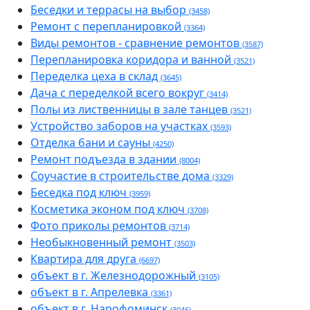
Беседки и террасы на выбор
(3458)
Ремонт с перепланировкой
(3364)
Виды ремонтов - сравнение ремонтов
(3587)
Перепланировка коридора и ванной
(3521)
Переделка цеха в склад
(3645)
Дача с переделкой всего вокруг
(3414)
Полы из лиственницы в зале танцев
(3521)
Устройство заборов на участках
(3593)
Отделка бани и сауны
(4250)
Ремонт подъезда в здании
(8004)
Соучастие в строительстве дома
(3329)
Беседка под ключ
(3959)
Косметика эконом под ключ
(3708)
Фото приколы ремонтов
(3714)
Необыкновенный ремонт
(3503)
Квартира для друга
(6697)
объект в г. Железнодорожный
(3105)
объект в г. Апрелевка
(3361)
объект в г. Нарофоминск
(3046)