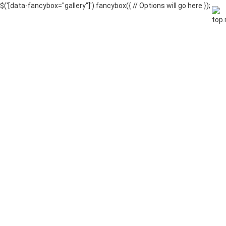
$('[data-fancybox="gallery"]').fancybox({ // Options will go here });