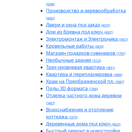
(4246)
Производство и деревообработка
(4602)
Двери и окна под заказ
(4073)
Дом из бревна под ключ
(4007)
Электромонтаж и Электроника
(5457)
Кровельные работы
(3833)
Магазин подарков-сувениров
(7787)
Необычные здания
(3722)
Трех-уровневая квартира
(3851)
Квартира и перепланировка
(3896)
Храм на Преображенской пл.
(3987)
Полы 3D формата
(7300)
Отделка частного дома деревом
(3467)
Водоснабжение и отопление
коттеджа
(3375)
Деревянные дома под ключ
(4022)
Быстрый ремонт в новостройке