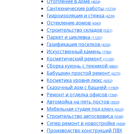
Отопление в доме
(4654)
Сантехнические работы
(15774)
Гидроизоляция и стяжка
(4239)
Остекление домов
(4343)
Строительство складов
(5321)
Паркет и циклевка
(11201)
Газификация поселков
(4256)
Искусственный камень
(7766)
Косметический ремонт
(11105)
Сборка кухонь с техникой
(8865)
Бабушкин простой ремонт
(6275)
Косметика уровня люкс
(6052)
Сказочный дом с башней
(11969)
Ремонт и отделка офисов
(7390)
Автомойка на пять постов
(3933)
Мебельная студия под ключ
(6523)
Строительство автосервиса
(5540)
Супер ремонт в новостройке
(4458)
Производство конструкций ПВХ