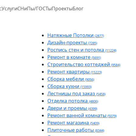
с
Услуги
СНиПы/ГОСТы
Проекты
Блог
Натяжные Потолки
(2877)
Дизайн-проекты
(7285)
Роспись стен и потолка
(11224)
Ремонт в комнате
(5691)
Строительство коттеджей
(9584)
Ремонт квартиры
(15223)
Сборка мебели
(9056)
Сборка кухни
(15993)
Лестницы под заказ
(5458)
Отделка потолка
(4806)
Двери и проемы
(4399)
Ремонт ванной комнаты
(5079)
Ремонт магазина
(5409)
Плиточные работы
(8344)