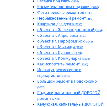
Беседка под ключ
(3956)
Косметика эконом под ключ
(3707)
Фото приколы ремонтов
(3713)
Необыкновенный ремонт
(3501)
Квартира для друга
(6696)
объект в г. Железнодорожный
(3104)
объект в г. Апрелевка
(3359)
объект в г. Нарофоминск
(3045)
объект в г. Мытищи
(3294)
объект в г. Купавна
(3394)
объект в г. Коммунарка
(3508)
Как испортить ремонт
(5090)
Институт режиссеров и
сценаристов
(3016)
Большой ремонт в Новокосино
(3037)
Родники, капитальный ДОРОГОЙ
ремонт
(2780)
Калужская, капитальные ДОРОГОЙ