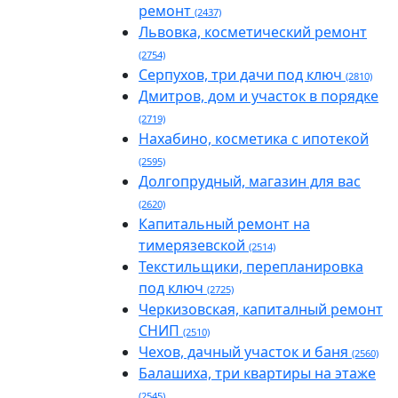
ремонт
(2437)
Львовка, косметический ремонт
(2754)
Серпухов, три дачи под ключ
(2810)
Дмитров, дом и участок в порядке
(2719)
Нахабино, косметика с ипотекой
(2595)
Долгопрудный, магазин для вас
(2620)
Капитальный ремонт на
тимерязевской
(2514)
Текстильщики, перепланировка
под ключ
(2725)
Черкизовская, капиталный ремонт
СНИП
(2510)
Чехов, дачный участок и баня
(2560)
Балашиха, три квартиры на этаже
(2545)