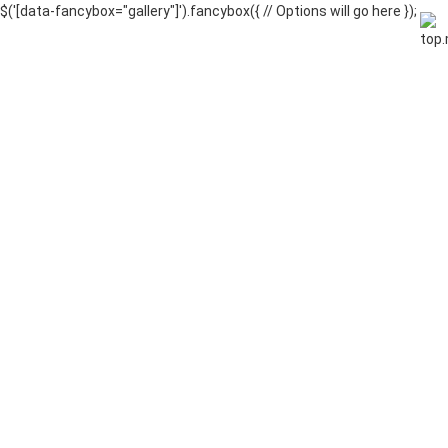
$('[data-fancybox="gallery"]').fancybox({ // Options will go here });