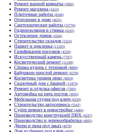
Ремонт ванной комнаты
(5082)
Ремонт магазина
(5413)
Плиточные работы
(8346)
Отопление в доме
(4655)
Сантехнические работы
(15776)
Гидроизоляция и стяжка
(4242)
Остекление домов
(4344)
Строительство складов
(5323)
Паркет и циклевка
(11203)
Газификация поселков
(4259)
Искусственный камень
(7767)
Косметический ремонт
(11109)
Сборка кухонь с техникой
(8869)
Бабушкин простой ремонт
(6278)
Косметика уровня люкс
(6054)
Сказочный дом с башней
(11973)
Ремонт и отделка офисов
(7393)
Автомойка на пять постов
(3935)
Мебельная студия под ключ
(6529)
Строительство автосервиса
(5542)
Супер ремонт в новостройке
(4464)
Производство конструкций ПВХ
(4247)
Производство и деревообработка
(4605)
Двери и окна под заказ
(4076)
Дом из бревна под ключ
(4009)