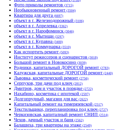
(3708)
Фото приколы ремонтов
(3715)
Необыкновенный ремонт
(3504)
Квартира для друга
(6697)
объект в г. Железнодорожный
(3106)
объект в г. Апрелевка
(3362)
объект в г. Нарофоминск
(3046)
объект в г. Мытищи
(3297)
объект в г. Купавна
(3400)
объект в г. Коммунарка
(3510)
Как испортить ремонт
(5093)
Институт режиссеров и сценаристов
(3018)
Большой ремонт в Новокосино
(3039)
Родники, капитальный ДОРОГОЙ ремонт
(2783)
Калужская, капитальные ДОРОГОЙ ремонт
(2440)
Львовка, косметический ремонт
(2756)
Серпухов, три дачи под ключ
(2812)
Дмитров, дом и участок в порядке
(2722)
Нахабино, косметика с ипотекой
(2597)
Долгопрудный, магазин для вас
(2622)
Капитальный ремонт на тимерязевской
(2517)
Текстильщики, перепланировка под ключ
(2727)
Черкизовская, капиталный ремонт СНИП
(2514)
Чехов, дачный участок и баня
(2562)
Балашиха, три квартиры на этаже
(2549)