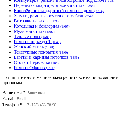
Коммунарка, ремонт в новостройке под ключ
(7305)
Переделка квартиры в новый стиль
(9356)
Королёв, не стандартный ремонт в доме
(2714)
Химки, ремонт-косметика и мебель
(3542)
Витражи на заказ
(3171)
Котельная и бойлерная
(1987)
Мужской стиль
(1507)
Тёплые полы
(1588)
Ремонт подъезда 1
(1649)
Женский стиль
(1528)
Текстурные покрытия
(1490)
Багеты и карнизы потолков
(1659)
Стояки Переделка
(1630)
Ремонт Офисов
(1590)
Напишите нам и мы поможем решить все ваши домашние
проблемы
Ваше имя
*
E-mail
Телефон
*