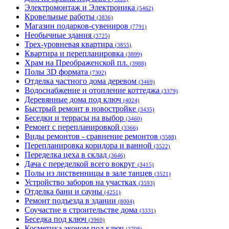
Электромонтаж и Электроника
(5462)
Кровельные работы
(3836)
Магазин подарков-сувениров
(7791)
Необычные здания
(3725)
Трех-уровневая квартира
(3855)
Квартира и перепланировка
(3899)
Храм на Преображенской пл.
(3988)
Полы 3D формата
(7302)
Отделка частного дома деревом
(3469)
Водоснабжение и отопление коттеджа
(3379)
Деревянные дома под ключ
(4024)
Быстрый ремонт в новостройке
(3435)
Беседки и террасы на выбор
(3460)
Ремонт с перепланировкой
(3366)
Виды ремонтов - сравнение ремонтов
(3588)
Перепланировка коридора и ванной
(3522)
Переделка цеха в склад
(3646)
Дача с переделкой всего вокруг
(3415)
Полы из лиственницы в зале танцев
(3521)
Устройство заборов на участках
(3593)
Отделка бани и сауны
(4251)
Ремонт подъезда в здании
(8004)
Соучастие в строительстве дома
(3331)
Беседка под ключ
(3960)
Косметика эконом под ключ