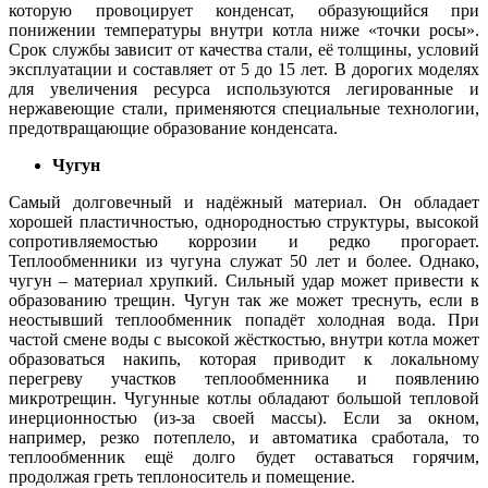
которую провоцирует конденсат, образующийся при
понижении температуры внутри котла ниже «точки росы».
Срок службы зависит от качества стали, её толщины, условий
эксплуатации и составляет от 5 до 15 лет. В дорогих моделях
для увеличения ресурса используются легированные и
нержавеющие стали, применяются специальные технологии,
предотвращающие образование конденсата.
Чугун
Самый долговечный и надёжный материал. Он обладает
хорошей пластичностью, однородностью структуры, высокой
сопротивляемостью коррозии и редко прогорает.
Теплообменники из чугуна служат 50 лет и более. Однако,
чугун – материал хрупкий. Сильный удар может привести к
образованию трещин. Чугун так же может треснуть, если в
неостывший теплообменник попадёт холодная вода. При
частой смене воды с высокой жёсткостью, внутри котла может
образоваться накипь, которая приводит к локальному
перегреву участков теплообменника и появлению
микротрещин. Чугунные котлы обладают большой тепловой
инерционностью (из-за своей массы). Если за окном,
например, резко потеплело, и автоматика сработала, то
теплообменник ещё долго будет оставаться горячим,
продолжая греть теплоноситель и помещение.