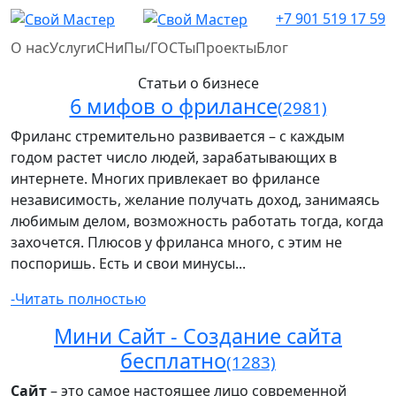
+7 901 519 17 59
О нас
Услуги
СНиПы/ГОСТы
Проекты
Блог
Статьи о бизнесе
6 мифов о фрилансе
(2981)
Фриланс стремительно развивается – с каждым
годом растет число людей, зарабатывающих в
интернете. Многих привлекает во фрилансе
независимость, желание получать доход, занимаясь
любимым делом, возможность работать тогда, когда
захочется. Плюсов у фриланса много, с этим не
поспоришь. Есть и свои минусы...
-Читать полностью
Мини Сайт - Создание сайта
бесплатно
(1283)
Сайт
– это самое настоящее лицо современной