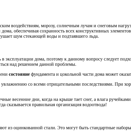
ким воздействиям, морозу, солнечным лучам и снеговым нагрузк
и дома, обеспечивая сохранность всех конструктивных элементо
лушает шум стекающей воды и подтаявшего льда.
в эксплуатации дома, поэтому к данному вопросу следует подх
аться над решением данной проблемы.
емени
состояние
фундамента и цокольной части дома может оказат
х увлажнению со всеми отрицательными последствиями. При хор
ные весенние дни, когда на крыше тает снег, а влага ручейками 
огда сказывается правильная организация водоотвода!
ют из оцинкованной стали. Это могут быть стандартные наборы