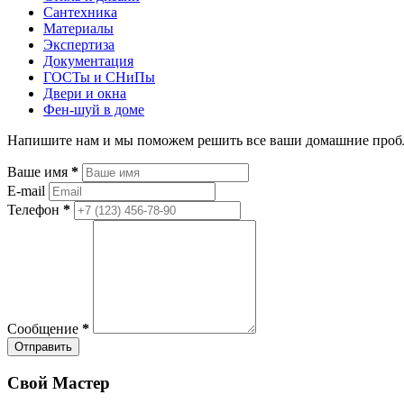
Сантехника
Материалы
Экспертиза
Документация
ГОСТы и СНиПы
Двери и окна
Фен-шуй в доме
Напишите нам и мы поможем решить все ваши домашние про
Ваше имя
*
E-mail
Телефон
*
Сообщение
*
Отправить
Свой Мастер