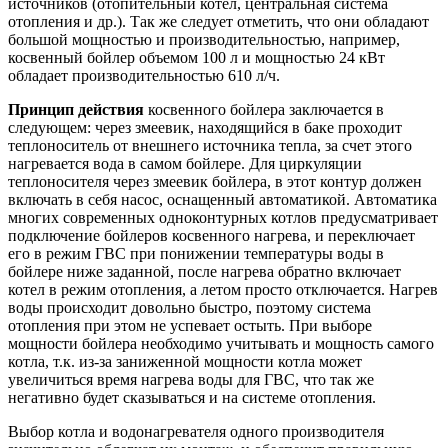
источников (отопительный котел, центральная система
отопления и др.). Так же следует отметить, что они обладают
большой мощностью и производительностью, например,
косвенный бойлер объемом 100 л и мощностью 24 кВт
обладает производительностью 610 л/ч.
Принцип действия
косвенного бойлера заключается в
следующем: через змеевик, находящийся в баке проходит
теплоноситель от внешнего источника тепла, за счет этого
нагревается вода в самом бойлере. Для циркуляции
теплоносителя через змеевик бойлера, в этот контур должен
включать в себя насос, оснащенный автоматикой. Автоматика
многих современных одноконтурных котлов предусматривает
подключение бойлеров косвенного нагрева, и переключает
его в режим ГВС при понижении температуры воды в
бойлере ниже заданной, после нагрева обратно включает
котел в режим отопления, а летом просто отключается. Нагрев
воды происходит довольно быстро, поэтому система
отопления при этом не успевает остыть. При выборе
мощности бойлера необходимо учитывать и мощность самого
котла, т.к. из-за заниженной мощности котла может
увеличиться время нагрева воды для ГВС, что так же
негативно будет сказываться и на системе отопления.
Выбор котла и водонагревателя одного производителя