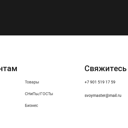
нтам
Свяжитесь
Товары
+7 901 519 17 59
СНиПы/ГОСТы
svoymaster@mail.ru
Бизнес