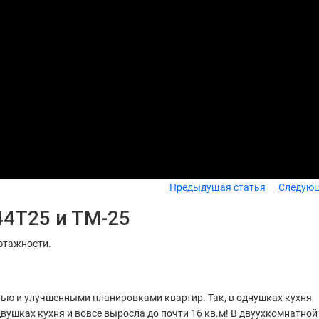
Предыдущая статья
Следующ
44Т25 и ТМ-25
этажности.
тью и улучшенными планировками квартир. Так, в однушках кухня
 двушках кухня и вовсе выросла до почти 16 кв.м! В двуухкомнатной