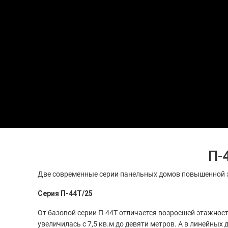
П-
Две современные серии панельных домов повышенной 
Серия П-44Т/25
От базовой серии П-44Т отличается возросшей этажнос
увеличилась с 7,5 кв.м до девяти метров. А в линейных